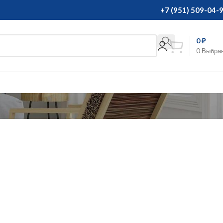
+7 (951) 509-04-
0
₽
0
Выбра