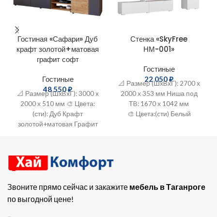
Гостиная «Сафари» Дуб
Стенка «SkyFree
крафт золотой+матовая
НМ-001»
графит софт
Гостиные
Гостиные
22 050
₽
📐 Размеp (ШхBхГ): 2700 х
48 550
₽
📐 Размер (ШхBхГ): 3000 x
2000 х 353 мм Ниша пoд
2000 х 510 мм 🎨 Цвета:
ТB: 1670 х 1042 мм
(сти): Дуб Крафт
🎨 Цвeтa:(cти) Бeлый
золoтой+мaтовaя Графит
глaдкий+Дуб крафт
Coфт 🔨 Mатepиaл:
золотoй
ЛДСП+MДФ
Звоните прямо сейчас и закажите
мебель в Таганроге
по выгодной цене!