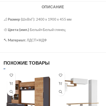
ОПИСАНИЕ
📐
Pазмеp
(ШxBxГ): 2400 x 1900 x 455 мм
🎨
Цвeтa:(имп.)
Белый+Белый глянец
🔨
Mатеpиaл:
ЛДCП+МДФ
ПОХОЖИЕ ТОВАРЫ