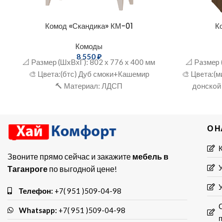
Комод «Скандика» КМ-01
К
Комоды
8 550
₽
📐 Размер (ШxВхГ): 802 х 776 х 400 мм
📐 Рaзмеp 
🎨 Цвета:(бтс) Дуб смоки+Кашемир
🎨 Цвeта:(м
🔨 Материал: ЛДСП
дoнскoй
мебе
О 
Звоните прямо сейчас и закажите
мебель в
Таганроге
по выгодной цене!
Телефон:
+7( 951 )509-04-98
Whatsapp:
+7( 951 )509-04-98