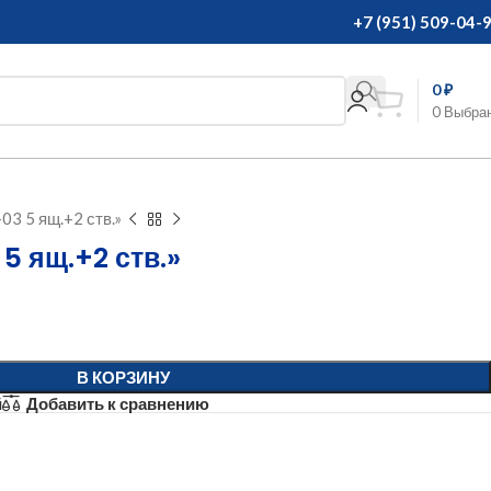
+7 (951) 509-04-
0
₽
0
Выбра
03 5 ящ.+2 ств.»
5 ящ.+2 ств.»
В КОРЗИНУ
й
Добавить к сравнению