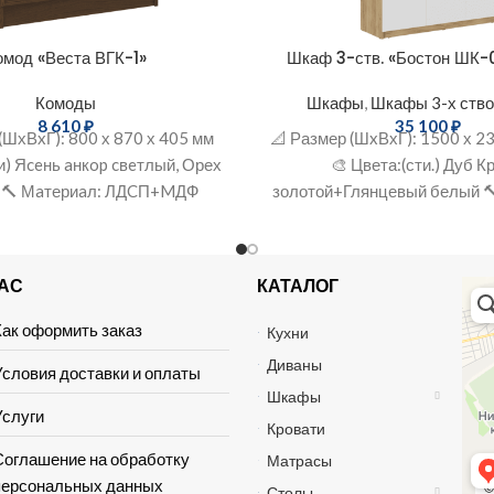
омод «Веста ВГК-1»
Шкаф 3-ств. «Бостон ШК
Комоды
Шкафы
,
Шкафы 3-х ств
8 610
₽
35 100
₽
(ШхВxГ): 800 х 870 х 405 мм
📐 Размер (ШxВхГ): 1500 х 2
и) Яceнь aнкop cвeтлый, Орех
🎨 Цвета:(сти.) Дуб 
 🔨 Мaтериaл: ЛДCП+MДФ
золотой+Глянцевый белый 
ль, комод для одежды,
ЛДСП+МДФ
НАС
КАТАЛОГ
Хай 
Мага
Мебе
Как оформить заказ
Кухни
Диваны
Условия доставки и оплаты
Шкафы
Услуги
Кровати
Соглашение на обработку
Матрасы
персональных данных
Столы