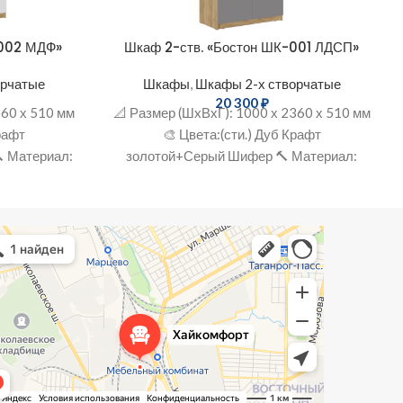
-002 МДФ»
Шкаф 2-ств. «Бостон ШК-001 ЛДСП»
орчатые
Шкафы
,
Шкафы 2-х створчатые
20 300
₽
360 х 510 мм
📐 Размер (ШxВхГ): 1000 х 2360 х 510 мм
Крафт
🎨 Цвета:(сти.) Дуб Крафт
 Материал:
золотой+Серый Шифер 🔨 Материал:
ЛДСП
Комфорт
зин мебели в Таганроге
ль для кухни в Таганроге