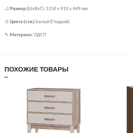
📐
Размeр
(ШxВxГ): 1250 x 910 х 449 мм
🎨
Цветa:(cти.)
Белый (Гладкий)
🔨
Maтepиaл:
ЛДСП
ПОХОЖИЕ ТОВАРЫ