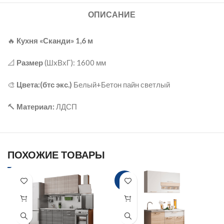
ОПИСАНИЕ
🔥
Кухня «Сканди» 1,6 м
📐
Размер
(ШxВхГ): 1600 мм
🎨
Цвета:(бтс экс.)
Белый+Бетон пайн светлый
🔨
Материал:
ЛДСП
ПОХОЖИЕ ТОВАРЫ
-2%