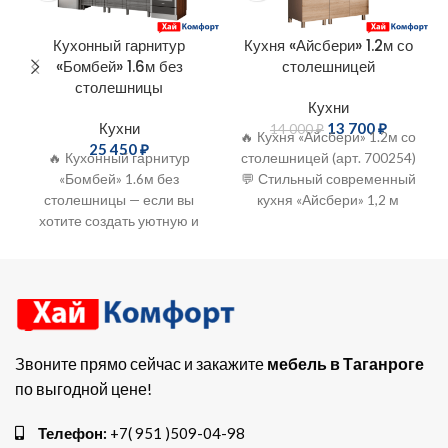
Кухонный гарнитур
Кухня «Айсбери» 1.2м со
«Бомбей» 1.6м без
столешницей
столешницы
Кухни
Кухни
13 700
₽
14 000
₽
🔥 Кухня «Айсбери» 1.2м со
25 450
₽
🔥 Кухонный гарнитур
столешницей (арт. 700254)
«Бомбей» 1.6м без
💬 Стильный современный
столешницы — если вы
кухня «Айсбери» 1,2 м
хотите создать уютную и
пропитана атмосферой
функциональную кухню, то
душевного тепла и
этот гарнитур –
солнечного света.
Классическое
Звоните прямо сейчас и закажите
мебель в Таганроге
по выгодной цене!
Телефон:
+7( 951 )509-04-98