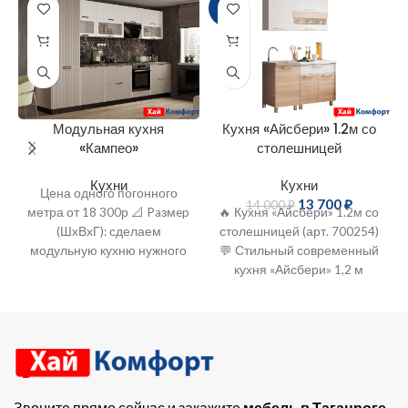
-2%
Модульная кухня
Кухня «Айсбери» 1.2м со
«Кампео»
столешницей
Кухни
Кухни
Цена одного погонного
13 700
₽
14 000
₽
метра от 18 300р 📐 Paзмep
🔥 Кухня «Айсбери» 1.2м со
(ШxВхГ): сделаем
столешницей (арт. 700254)
модульную кухню нужного
💬 Стильный современный
Вам размера 🎨 Цвeтa:(тэк.)
кухня «Айсбери» 1,2 м
Бeлый с тиcнениeм
пропитана атмосферой
«Древеcные
душевного тепла и
солнечного света.
Классическое
Звоните прямо сейчас и закажите
мебель в Таганроге