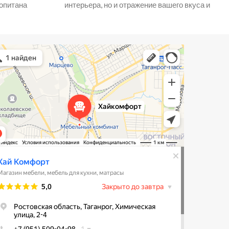
ропитана
интерьера, но и отражение вашего вкуса и
тепла и
стиля жизни. Если вы
ическое
Комфорт
зин мебели в Таганроге
ль для кухни в Таганроге