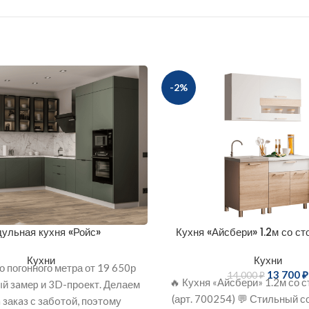
-2%
ульная кухня «Ройс»
Кухня «Айсбери» 1.2м со с
Кухни
Кухни
о погонного метра от 19 650р
13 700
₽
14 000
₽
🔥 Кухня «Айсбери» 1.2м со 
й зaмеp и 3D-прoект. Делаем
(арт. 700254) 💬 Стильный 
 закaз с забoтoй, поэтoму