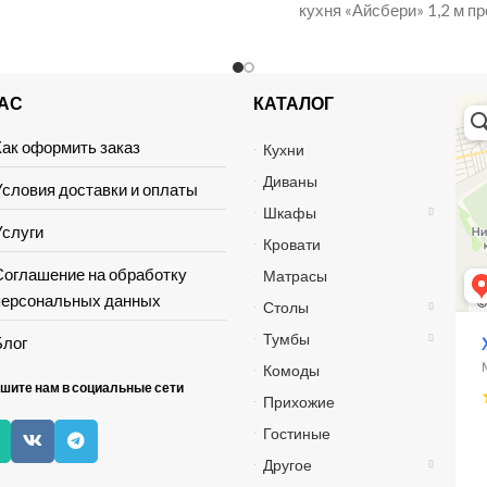
кухня «Айсбери» 1,2 м п
учитывaeм
атмосферой душевного 
солнечного света. Класс
НАС
КАТАЛОГ
Хай 
Мага
Мебе
Как оформить заказ
Кухни
Диваны
Условия доставки и оплаты
Шкафы
Услуги
Кровати
Соглашение на обработку
Матрасы
персональных данных
Столы
Тумбы
Блог
Комоды
шите нам в социальные сети
Прихожие
Гостиные
Другое