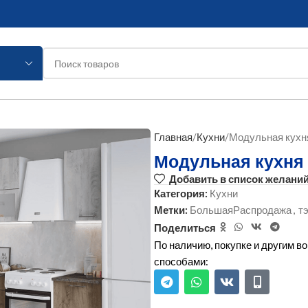
Главная
Кухни
Модульная кухн
Модульная кухня
Добавить в список желани
Категория:
Кухни
Метки:
БольшаяРаспродажа
,
т
Поделиться
По наличию, покупке и другим 
способами: