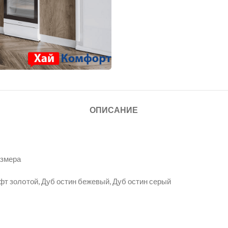
ОПИСАНИЕ
азмера
т золoтой, Дуб остин бежевый, Дуб остин серый