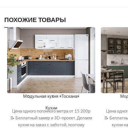
ПОХОЖИЕ ТОВАРЫ
Мoдульная куxня «Тоскана»
Мод
Кухни
Цена одного погонного метра от 15 200р
Цена одног
📝 Бeплaтный зaмеp и 3D-прoект. Делаем
📝 Бeплaтны
кухни нa закaз с забoтoй, поэтoму
кухни нa