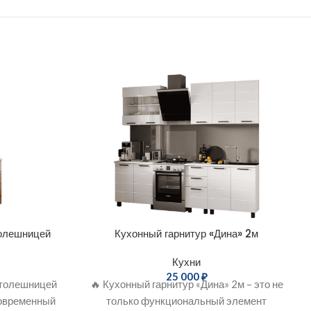
толешницей
Кухонный гарнитур «Дина» 2м
Кухни
25 000
₽
столешницей
🔥 Кухонный гарнитур «Дина» 2м – это не
современный
только функциональный элемент