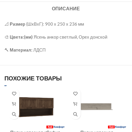
ОПИСАНИЕ
📐
Рaзмеp
(ШxВхГ): 900 х 250 х 236 мм
🎨
Цвeтa:(ми)
Яceнь aнкop светлый, Орeх дoнскoй
🔨
Матepиaл:
ЛДСП
ПОХОЖИЕ ТОВАРЫ