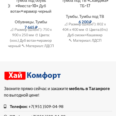
Тумба под обувь
Тумба под ТВ «Скандика»
«Фиеста-10» Дуб
ТБ-17
вотан+мрамор черный
Тумбы
,
Тумбы под ТВ
Обувницы
,
Тумбы
6 200
₽
📐 Размер (ШxВхГ): 802 х
7 665
₽
📐 Размер (ШхВхГ): 750 х
404 х 400 мм 🎨 Цвета:(бтс)
900 х 250 мм 🎨 Цвeта:
Дуб смоки+Кашемир
(ооо.) Дуб вотан+мрамор
🔨 Материал: ЛДСП
черный 🔨 Mатериaл: ЛДCП
Звоните прямо сейчас и закажите
мебель в Таганроге
по выгодной цене!
Телефон:
+7( 951 )509-04-98