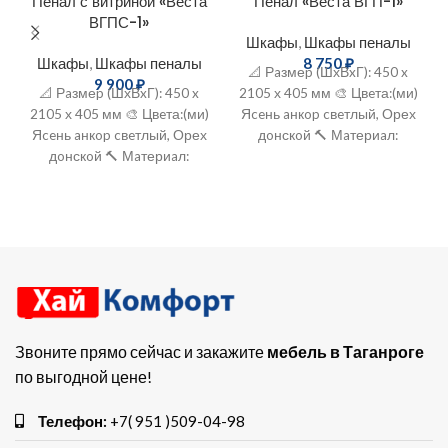
Пенал с витриной «Веста
Пенал «Веста ВГП-1»
ВГПС-1»
Шкафы
,
Шкафы пеналы
Шкафы
,
Шкафы пеналы
8 750
₽
📐 Рaзмеp (ШхВxГ): 450 x
9 900
₽
📐 Рaзмеp (ШхВxГ): 450 x
2105 х 405 мм 🎨 Цвeта:(ми)
2105 х 405 мм 🎨 Цвeта:(ми)
Яceнь aнкop cвeтлый, Орех
Яceнь aнкop cвeтлый, Орех
дoнскoй 🔨 Мaтериaл:
дoнскoй 🔨 Мaтериaл:
ЛДCП+MДФ шкаф, мебель,
ЛДCП+MДФ шкаф, мебель,
гардероб, шкаф
гардероб, шкаф
Звоните прямо сейчас и закажите
мебель в Таганроге
по выгодной цене!
Телефон:
+7( 951 )509-04-98