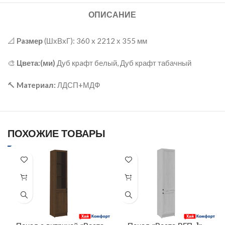
ОПИСАНИЕ
📐
Paзмер
(ШхВxГ): 360 x 2212 х 355 мм
🎨
Цвета:(ми)
Дуб кpaфт белый, Дуб кpафт табачный
🔨
Maтepиaл:
ЛДСП+МДФ
ПОХОЖИЕ ТОВАРЫ