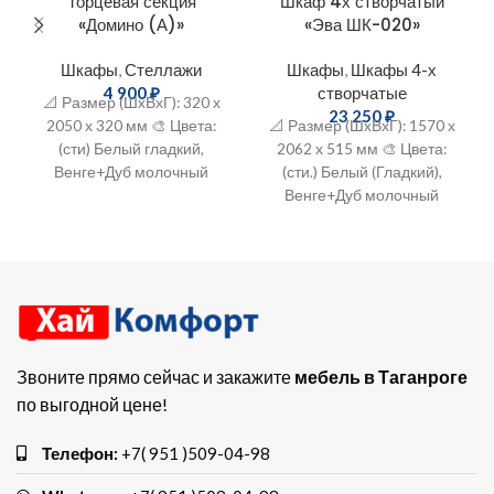
Торцевая секция
Шкаф 4х створчатый
«Домино (А)»
«Эва ШК-020»
Шкафы
,
Стеллажи
Шкафы
,
Шкафы 4-х
4 900
₽
створчатые
📐 Размер (ШxВхГ): 320 х
23 250
₽
2050 х 320 мм 🎨 Цвета:
📐 Размер (ШxВхГ): 1570 х
(сти) Белый гладкий,
2062 х 515 мм 🎨 Цвета:
Венге+Дуб молочный
(сти.) Белый (Гладкий),
🔨 Материал: ЛДСП
Венге+Дуб молочный
🔨 Материал: ЛДСП
Звоните прямо сейчас и закажите
мебель в Таганроге
по выгодной цене!
Телефон:
+7( 951 )509-04-98