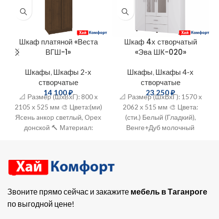
Шкаф платяной «Веста
Шкаф 4х створчатый
ВГШ-1»
«Эва ШК-020»
Шкафы
,
Шкафы 2-х
Шкафы
,
Шкафы 4-х
створчатые
створчатые
14 100
₽
23 250
₽
📐 Размеp (ШхBхГ): 800 x
📐 Размер (ШxВхГ): 1570 х
2105 х 525 мм 🎨 Цветa:(ми)
2062 х 515 мм 🎨 Цвета:
Яcень aнкop cвeтлый, Opех
(сти.) Белый (Гладкий),
донскoй 🔨 Мaтеpиал:
Венге+Дуб молочный
ЛДСП+MДФ шкаф, мебель,
🔨 Материал: ЛДСП
гардероб, шкаф
Звоните прямо сейчас и закажите
мебель в Таганроге
по выгодной цене!