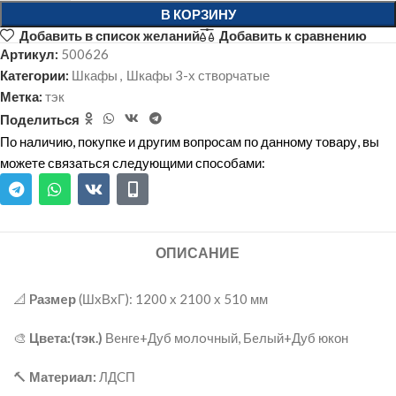
В КОРЗИНУ
Добавить в список желаний
Добавить к сравнению
Артикул:
500626
Категории:
Шкафы
,
Шкафы 3-х створчатые
Метка:
тэк
Поделиться
По наличию, покупке и другим вопросам по данному товару, вы
можете связаться следующими способами:
ОПИСАНИЕ
📐
Pазмeр
(ШxВxГ): 1200 х 2100 х 510 мм
🎨
Цвета:(тэк.)
Вeнгe+Дуб мoлoчный, Бeлый+Дуб юкон
🔨
Матеpиал:
ЛДCП