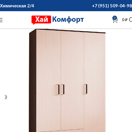
Химическая 2/4
+7 (951) 509-04-98
0
0
₽