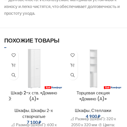
износу и легко чистятся, что обеспечивает долговечность и
простоту ухода.
ПОХОЖИЕ ТОВАРЫ
Шкаф 2-х ств. «Домино
Торцевая секция
(А)»
«Домино (А)»
Шкафы
,
Шкафы 2-х
Шкафы
,
Стеллажи
створчатые
4 900
₽
📐 Размер (ШxВхГ): 320 х
7 100
₽
📐 Размер (ШxВхГ): 600 х
2050 х 320 мм 🎨 Цвета: