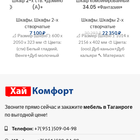
Шкаф 2-х ств. «Домино
Шкаф комбинированный
(А)»
34.05 «Фантазия»
Шкафы
,
Шкафы 2-х
Шкафы
,
Шкафы 2-х
створчатые
створчатые
7 100
₽
22 350
₽
30 293
₽
📐 Размер (ШxВхГ): 600 х
📐 Размер (ШxВхГ): 1014 х
2050 х 323 мм 🎨 Цвета:
2156 х 402 мм 🎨 Цвета:
(сти) Белый гладкий,
(ооо) Дуб каньон+Дуб
Венге+Дуб молочный
кальяри 🔨 Материал:
🔨 Материал: ЛДСП
ЛДСП
Звоните прямо сейчас и закажите
мебель в Таганроге
по выгодной цене!
Телефон:
+7( 951 )509-04-98