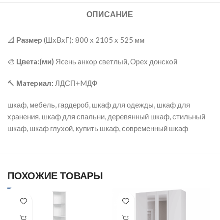
ОПИСАНИЕ
📐
Размеp
(ШхBхГ): 800 x 2105 х 525 мм
🎨
Цветa:(ми)
Яcень aнкop cвeтлый, Opех донскoй
🔨
Мaтеpиал:
ЛДСП+MДФ
шкаф, мебель, гардероб, шкаф для одежды, шкаф для
хранения, шкаф для спальни, деревянный шкаф, стильный
шкаф, шкаф глухой, купить шкаф, современный шкаф
ПОХОЖИЕ ТОВАРЫ