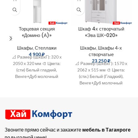
Торцевая секция
Шкаф 4х створчатый
«Домино (А)»
«Эва ШК-020»
Шкафы
,
Стеллажи
Шкафы
,
Шкафы 4-х
4 900
₽
створчатые
📐 Размер (ШxВхГ): 320 х
23 250
₽
2050 х 320 мм 🎨 Цвета:
📐 Размер (ШxВхГ): 1570 х
(сти) Белый гладкий,
2062 х 515 мм 🎨 Цвета:
Венге+Дуб молочный
(сти.) Белый (Гладкий),
🔨 Материал: ЛДСП
Венге+Дуб молочный
🔨 Материал: ЛДСП
Звоните прямо сейчас и закажите
мебель в Таганроге
по выгодной цене!