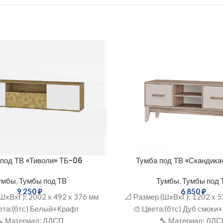
 под ТВ «Тиволи» ТБ-06
Тумба под ТВ «Скандика
умбы
,
Тумбы под ТВ
Тумбы
,
Тумбы под 
9 250
₽
6 850
₽
(ШxВхГ): 2002 х 492 х 376 мм
📐 Размер (ШxВхГ): 1202 х 5
ета:(бтс) Белый+Крафт
🎨 Цвета:(бтс) Дуб смок
 Материал: ЛДСП
🔨 Материал: ЛД