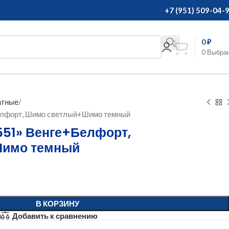
+7 (951) 509-04-
0
₽
0
Выбра
атные
елфорт, Шимо светлый+Шимо темный
551» Венге+Белфорт,
имо темный
В КОРЗИНУ
й
Добавить к сравнению