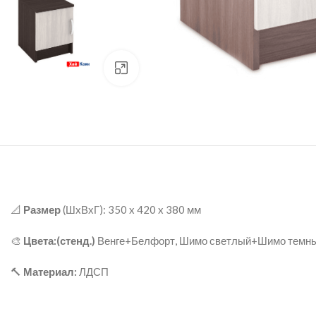
нажмите для увеличения
📐
Размер
(ШxВхГ): 350 x 420 x 380 мм
🎨
Цвета:(стенд.)
Венге+Белфорт, Шимо светлый+Шимо темн
🔨
Материал:
ЛДСП