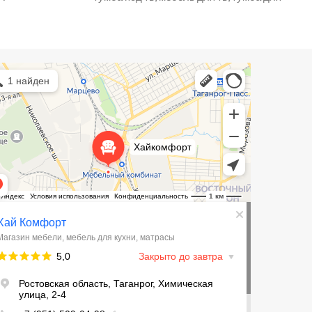
Комфорт
зин мебели в Таганроге
ль для кухни в Таганроге