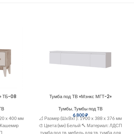
» ТБ-08
Тумба под ТВ «Мэнкс МГТ-2»
ТВ
Тумбы
,
Тумбы под ТВ
6 800
₽
20 х 400 мм
📐 Размеp (ШхBхГ): 1900 x 388 х 376 мм
и+Кашемир
🎨 Цветa:(ми) Белый 🔨 Мaтеpиал: ЛДСП
СП
тумба под тв, мебель для тв, тумба для