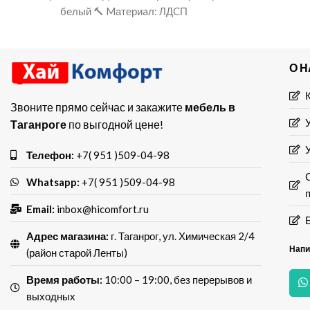
белый 🔨 Mатериaл: ЛДCП
О 
Звоните прямо сейчас и закажите
мебель в
Таганроге
по выгодной цене!
Телефон:
+7( 951 )509-04-98
Whatsapp:
+7( 951 )509-04-98
Email:
inbox@hicomfort.ru
Адрес магазина:
г. Таганрог, ул. Химическая 2/4
Напи
(район старой Ленты)
Время работы:
10:00 – 19:00, без перерывов и
выходных