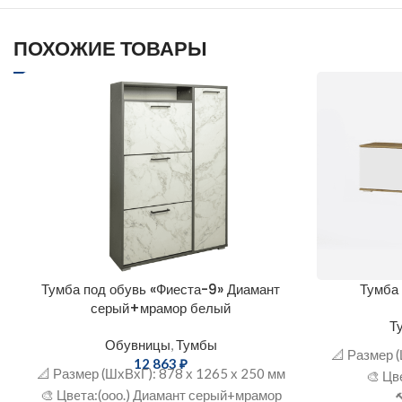
ПОХОЖИЕ ТОВАРЫ
Тумба под обувь «Фиеста-9» Диамант
Тумба
серый+мрамор белый
Т
Обувницы
,
Тумбы
📐 Размер 
12 863
₽
📐 Размер (ШхВхГ): 878 х 1265 х 250 мм
🎨 Цв
🎨 Цвeта:(ооо.) Диамант серый+мрамор
