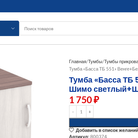
Главная
Тумбы
Тумбы прикров
Тумба «Басса ТБ 551» Венге+Б
Тумба «Басса ТБ 
Шимо светлый+Ш
1 750
₽
Добавить в список желани
Артикул:
800374