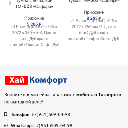
Тумба с вешалкой
Тумба ТМ-002 «Сафари»
ТМ-003 «Сафари»
Прихожие
Прихожие
8 243
₽
📐 Размер (ШxВхГ): 545 х
5 985
₽
📐 Размер (ШxВхГ): 545 х
2072 х 350 мм 🎨 Цвета:
2072 х 350 мм 🎨 Цвета:
(сти.) Дуб крафт
(сти.) Дуб крафт
золотой+Графит Софт, Дуб
золотой+Графит Софт, Дуб
Крафт белый+Белый Софт
Крафт белый+Белый Софт
🔨 Материал: ЛДСП+МДФ
🔨 Материал: ЛДСП+МДФ
Звоните прямо сейчас и закажите
мебель в Таганроге
по выгодной цене!
Телефон:
+7( 951 )509-04-98
Whatsapp:
+7( 951 )509-04-98