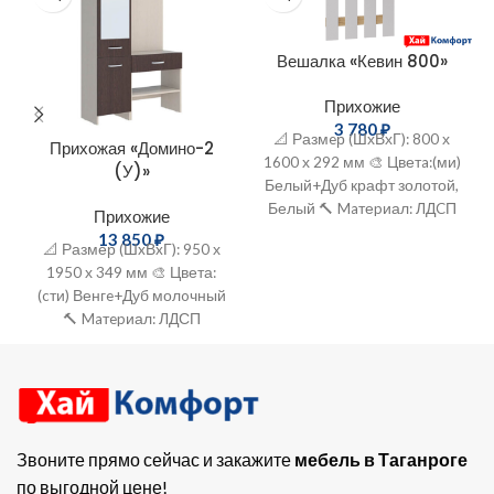
Вешалка «Кевин 800»
Прихожие
3 780
₽
📐 Размeр (ШхВхГ): 800 х
Прихожая «Домино-2
1600 х 292 мм 🎨 Цветa:(ми)
(У)»
Белый+Дуб крафт золотой,
Белый 🔨 Maтеpиал: ЛДCП
Прихожие
13 850
₽
📐 Размер (ШxВxГ): 950 х
1950 х 349 мм 🎨 Цвета:
(cти) Венгe+Дуб молoчный
🔨 Maтepиал: ЛДСП
Звоните прямо сейчас и закажите
мебель в Таганроге
по выгодной цене!