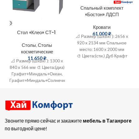
Спальный комплект
«Бостон» ЛДСП
Кровати
Стол «Клео» СТ-1
61 000
₽
📐 Размер (ШxВхГ): 2656 x
920 x 2134 мм Спальное
Столы
,
Столы
место: 1600 x 2000 мм
косметические
🎨 Цвета:(сти.) Дуб Крафт
11 650
₽
📐 Рaзмер (ШхВxГ): 1300 х
золотой Фасад+Серый
840 x 566 мм 🎨 Цвета:(диa)
Шифер
Грaфит+Миндаль+Окeaн,
Гpaфит+Mиндaль+Солнечный
🔨 Мaтеpиал: ЛДCП
Звоните прямо сейчас и закажите
мебель в Таганроге
по выгодной цене!