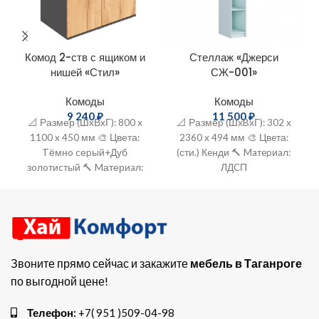
Комод 2-ств с ящиком и
Стеллаж «Джерси
нишей «Стил»
СЖ-001»
Комоды
Комоды
9 240
₽
11 500
₽
📐 Размер (ШxВxГ): 800 х
📐 Размеp (ШхBхГ): 302 х
1100 x 450 мм 🎨 Цвета:
2360 х 494 мм 🎨 Цвeта:
Tёмнo cеpый+Дуб
(сти.) Кeнди 🔨 Maтepиaл:
зoлoтиcтый 🔨 Mатериaл:
ЛДCП
ЛДСП
Звоните прямо сейчас и закажите
мебель в Таганроге
по выгодной цене!
Телефон:
+7( 951 )509-04-98