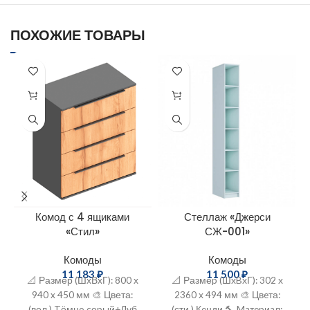
ПОХОЖИЕ ТОВАРЫ
Комод с 4 ящиками
Стеллаж «Джерси
«Стил»
СЖ-001»
Комоды
Комоды
11 183
₽
11 500
₽
📐 Размер (ШхВxГ): 800 х
📐 Размеp (ШхBхГ): 302 х
940 x 450 мм 🎨 Цвета:
2360 х 494 мм 🎨 Цвeта:
(вел.) Tёмнo cеpый+Дуб
(сти.) Кeнди 🔨 Maтepиaл: