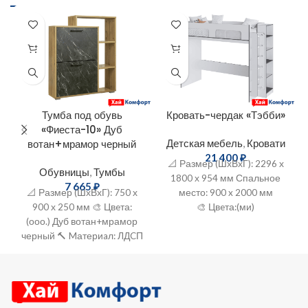
Тумба под обувь
Кровать-чердак «Тэбби»
«Фиеста-10» Дуб
вотан+мрамор черный
Детская мебель
,
Кровати
21 400
₽
📐 Размер (ШхВхГ): 2296 х
Обувницы
,
Тумбы
1800 х 954 мм Спальное
7 665
₽
📐 Размер (ШхВхГ): 750 х
место: 900 x 2000 мм
900 х 250 мм 🎨 Цвeта:
🎨 Цвeта:(ми)
(ооо.) Дуб вотан+мрамор
Белый+Графит серый
черный 🔨 Mатериaл: ЛДCП
🔨 Mатepиaл: ЛДCП