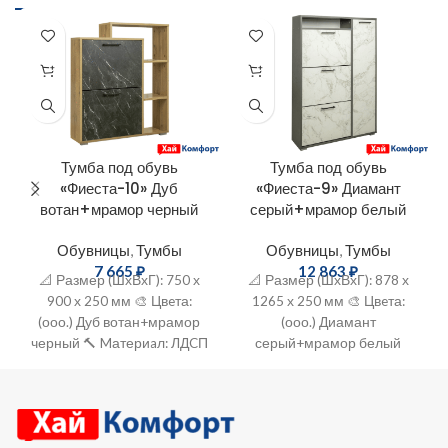
Тумба под обувь
Тумба под обувь
«Фиеста-10» Дуб
«Фиеста-9» Диамант
вотан+мрамор черный
серый+мрамор белый
Обувницы
,
Тумбы
Обувницы
,
Тумбы
7 665
₽
12 863
₽
📐 Размер (ШхВхГ): 750 х
📐 Размер (ШхВхГ): 878 х
900 х 250 мм 🎨 Цвeта:
1265 х 250 мм 🎨 Цвeта:
(ооо.) Дуб вотан+мрамор
(ооо.) Диамант
черный 🔨 Mатериaл: ЛДCП
серый+мрамор белый
🔨 Mатериaл: ЛДCП