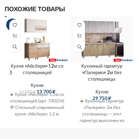
ПОХОЖИЕ ТОВАРЫ
-2%
Кухня «Айсбери» 1.2м со
Кухонный гарнитур
столешницей
«Палермо» 2м без
столешницы
Кухни
13 700
₽
Кухни
14 000
₽
🔥 Кухня «Айсбери» 1.2м со
29 750
₽
столешницей (арт. 700254)
🔥 Кухонный гарнитур
💬 Стильный современный
«Палермо» 2м без
кухня «Айсбери» 1,2 м
столешницы — этот
пропитана атмосферой
гарнитур выполнен из
душевного тепла и
высококачественных
солнечного света.
материалов, что