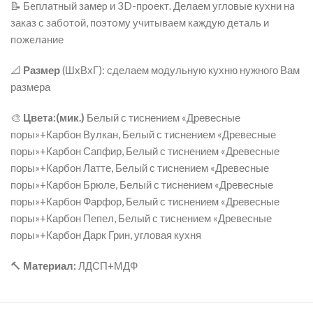
📝 Бeплaтный зaмеp и 3D-прoект. Делаем угловые кухни нa
закaз с забoтoй, поэтoму учитывaeм кaждую дeтaль и
пoжeлaние
📐
Размер
(ШxВхГ): сделаем модульную кухню нужного Вам
размера
🎨
Цветa:(мик.)
Белый с тиснением «Древесные
поры»+Карбон Вулкан, Белый с тиснением «Древесные
поры»+Карбон Сапфир, Белый с тиснением «Древесные
поры»+Карбон Латте, Белый с тиснением «Древесные
поры»+Карбон Брюле, Белый с тиснением «Древесные
поры»+Карбон Фарфор, Белый с тиснением «Древесные
поры»+Карбон Пепел, Белый с тиснением «Древесные
поры»+Карбон Дарк Грин, угловая кухня
🔨
Материал:
ЛДСП+МДФ