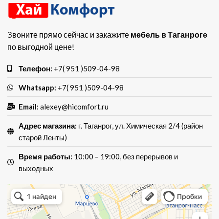
Классическое
обеспечивает ему
долговечность и
надежность. Он имеет
Звоните прямо сейчас и закажите
мебель в Таганроге
по выгодной цене!
Телефон:
+7( 951 )509-04-98
Whatsapp:
+7( 951 )509-04-98
Email:
alexey@hicomfort.ru
Адрес магазина:
г. Таганрог, ул. Химическая 2/4 (район
старой Ленты)
Время работы:
10:00 – 19:00, без перерывов и
выходных
Хай Комфорт
Магазин мебели в Таганроге
Мебель для кухни в Таганроге