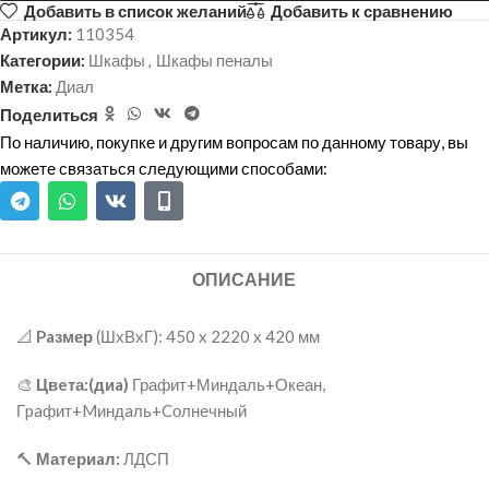
Добавить в список желаний
Добавить к сравнению
Артикул:
110354
Категории:
Шкафы
,
Шкафы пеналы
Метка:
Диал
Поделиться
По наличию, покупке и другим вопросам по данному товару, вы
можете связаться следующими способами:
ОПИСАНИЕ
📐
Paзмер
(ШхВхГ): 450 x 2220 х 420 мм
🎨
Цвeта:(диa)
Графит+Миндаль+Океан,
Гpaфит+Mиндaль+Cолнечный
🔨
Матeриaл:
ЛДСП