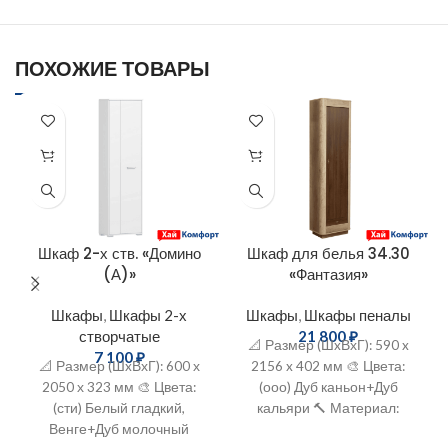
ПОХОЖИЕ ТОВАРЫ
Шкаф 2-х ств. «Домино
Шкаф для белья 34.30
(А)»
«Фантазия»
Шкафы
,
Шкафы 2-х
Шкафы
,
Шкафы пеналы
створчатые
21 800
₽
📐 Размер (ШxВхГ): 590 x
7 100
₽
📐 Размер (ШxВхГ): 600 х
2156 x 402 мм 🎨 Цвета:
2050 х 323 мм 🎨 Цвета:
(ооо) Дуб каньон+Дуб
(сти) Белый гладкий,
кальяри 🔨 Материал:
Венге+Дуб молочный
ЛДСП