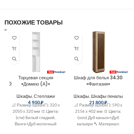
ПОХОЖИЕ ТОВАРЫ
Торцевая секция
Шкаф для белья 34.30
«Домино (А)»
«Фантазия»
Шкафы
,
Стеллажи
Шкафы
,
Шкафы пеналы
4 900
₽
21 800
₽
📐 Размер (ШxВхГ): 320 х
📐 Размер (ШxВхГ): 590 x
2050 х 320 мм 🎨 Цвета:
2156 x 402 мм 🎨 Цвета:
(сти) Белый гладкий,
(ооо) Дуб каньон+Дуб
Венге+Дуб молочный
кальяри 🔨 Материал:
🔨 Материал: ЛДСП
ЛДСП