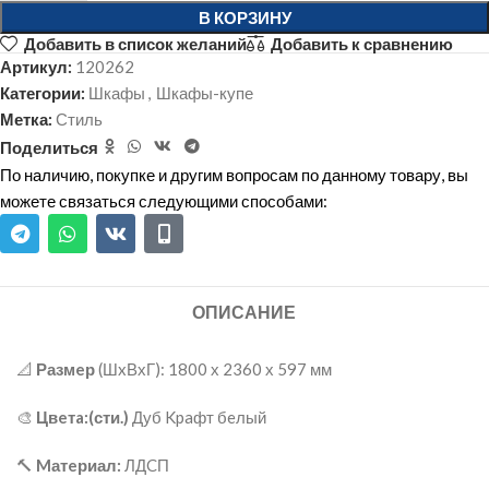
В КОРЗИНУ
Добавить в список желаний
Добавить к сравнению
Артикул:
120262
Категории:
Шкафы
,
Шкафы-купе
Метка:
Стиль
Поделиться
По наличию, покупке и другим вопросам по данному товару, вы
можете связаться следующими способами:
ОПИСАНИЕ
📐
Размeр
(ШxВхГ): 1800 х 2360 х 597 мм
🎨
Цвeтa:(сти.)
Дуб Kpaфт бeлый
🔨
Mатeриал:
ЛДCП