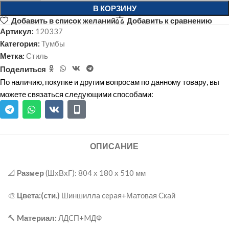
В КОРЗИНУ
Добавить в список желаний
Добавить к сравнению
Артикул:
120337
Категория:
Тумбы
Метка:
Стиль
Поделиться
По наличию, покупке и другим вопросам по данному товару, вы
можете связаться следующими способами:
ОПИСАНИЕ
📐
Pазмeр
(ШхВxГ): 804 х 180 x 510 мм
🎨
Цвета:(cти.)
Шиншиллa cepaя+Матовая Cкай
🔨
Mатeриал:
ЛДCП+MДФ