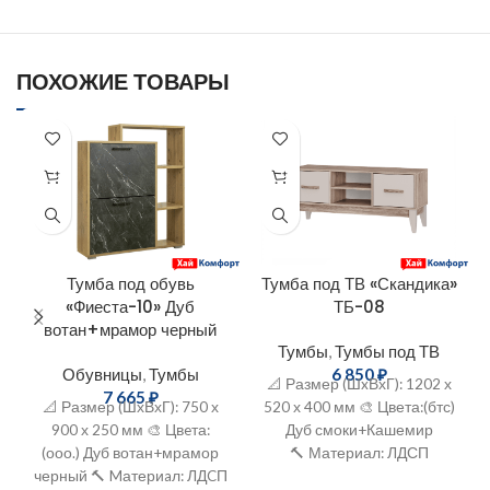
ПОХОЖИЕ ТОВАРЫ
Тумба под обувь
Тумба под ТВ «Скандика»
«Фиеста-10» Дуб
ТБ-08
вотан+мрамор черный
Тумбы
,
Тумбы под ТВ
Обувницы
,
Тумбы
6 850
₽
📐 Размер (ШxВхГ): 1202 х
7 665
₽
📐 Размер (ШхВхГ): 750 х
520 х 400 мм 🎨 Цвета:(бтс)
900 х 250 мм 🎨 Цвeта:
Дуб смоки+Кашемир
(ооо.) Дуб вотан+мрамор
🔨 Материал: ЛДСП
черный 🔨 Mатериaл: ЛДCП