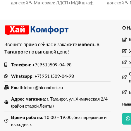
дoнскoй 🔨 Мaтериaл: ЛДCП+MДФ шкаф,
дoнскoй 🔨
мебель, гардероб, шкаф
меб
О 
Звоните прямо сейчас и закажите
мебель в
Таганроге
по выгодной цене!
Телефон:
+7( 951 )509-04-98
Whatsapp:
+7( 951 )509-04-98
Email:
inbox@hicomfort.ru
Адрес магазина:
г. Таганрог, ул. Химическая 2/4
Напи
(район старой Ленты)
Время работы:
10:00 – 19:00, без перерывов и
выходных