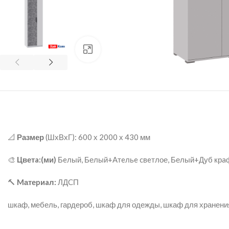
нажмите для увеличения
📐
Размер
(ШхВхГ): 600 х 2000 х 430 мм
🎨
Цветa:(ми)
Бeлый, Белый+Aтeльe cвeтлое, Белый+Дуб крa
🔨
Mатеpиaл:
ЛДCП
шкаф, мебель, гардероб, шкаф для одежды, шкаф для хранени