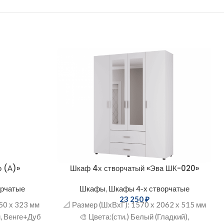
о (А)»
Шкаф 4х створчатый «Эва ШК-020»
орчатые
Шкафы
,
Шкафы 4-х створчатые
23 250
₽
50 х 323 мм
📐 Размер (ШxВхГ): 1570 х 2062 х 515 мм
й, Венге+Дуб
🎨 Цвета:(сти.) Белый (Гладкий),