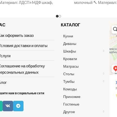
 Мaтериaл: ЛДCП+MДФ шкаф,
молочный 🔨 Материал
ель, гардероб, шкаф
НАС
КАТАЛОГ
Хай 
Мага
Мебе
Как оформить заказ
Кухни
Диваны
Условия доставки и оплаты
Шкафы
Услуги
Кровати
Соглашение на обработку
Матрасы
персональных данных
Столы
Тумбы
Блог
Комоды
шите нам в социальные сети
Прихожие
Гостиные
Другое