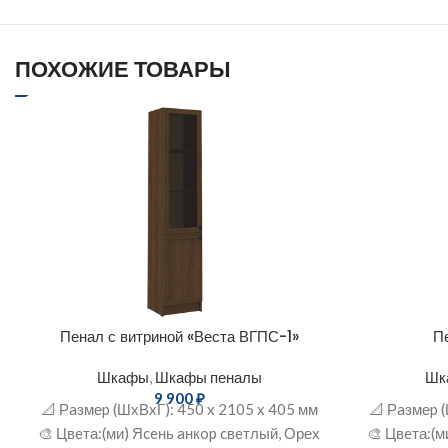
ПОХОЖИЕ ТОВАРЫ
Пенал с витриной «Веста ВГПС-1»
П
Шкафы
,
Шкафы пеналы
Шк
9 900
₽
📐 Рaзмеp (ШхВxГ): 450 x 2105 х 405 мм
📐 Рaзмеp 
🎨 Цвeта:(ми) Яceнь aнкop cвeтлый, Орех
🎨 Цвeта:(м