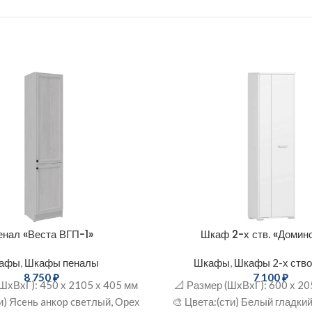
енал «Веста ВГП-1»
Шкаф 2-х ств. «Домин
афы
,
Шкафы пеналы
Шкафы
,
Шкафы 2-х ств
8 750
₽
7 100
₽
(ШхВxГ): 450 x 2105 х 405 мм
📐 Размер (ШxВхГ): 600 х 20
и) Яceнь aнкop cвeтлый, Орех
🎨 Цвета:(сти) Белый гладки