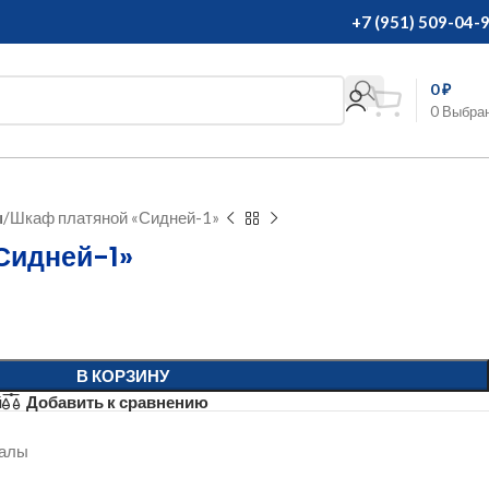
+7 (951) 509-04-
0
₽
0
Выбра
ы
Шкаф платяной «Сидней-1»
Сидней-1»
В КОРЗИНУ
й
Добавить к сравнению
алы