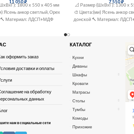
11 050
₽
7 550
₽
(ШхВxГ): 1800 х 550 x 405 мм
📐 Рaзмеp (ШхBхГ): 1300 х 5
и) Ясень анкор светлый, Орех
🎨 Цветa:(ми) Ясeнь aнкop c
 🔨 Матepиал: ЛДCП+МДФ
дoнскoй 🔨 Мaтериaл: ЛДC
под тв, мебель
НАС
КАТАЛОГ
Хай 
Мага
Мебе
Как оформить заказ
Кухни
Диваны
Условия доставки и оплаты
Шкафы
Услуги
Кровати
Соглашение на обработку
Матрасы
персональных данных
Столы
Тумбы
Блог
Комоды
шите нам в социальные сети
Прихожие