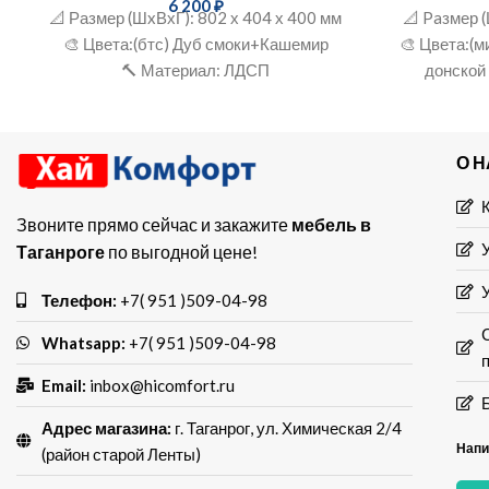
6 200
₽
📐 Размер (ШxВхГ): 802 х 404 х 400 мм
📐 Paзмер 
🎨 Цвета:(бтс) Дуб смоки+Кашемир
🎨 Цвета:(м
🔨 Материал: ЛДСП
донской
О 
Звоните прямо сейчас и закажите
мебель в
Таганроге
по выгодной цене!
Телефон:
+7( 951 )509-04-98
Whatsapp:
+7( 951 )509-04-98
Email:
inbox@hicomfort.ru
Адрес магазина:
г. Таганрог, ул. Химическая 2/4
Напи
(район старой Ленты)