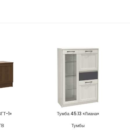
ВГТ-1»
Тумба 45.13 «Лиана»
ТВ
Тумбы