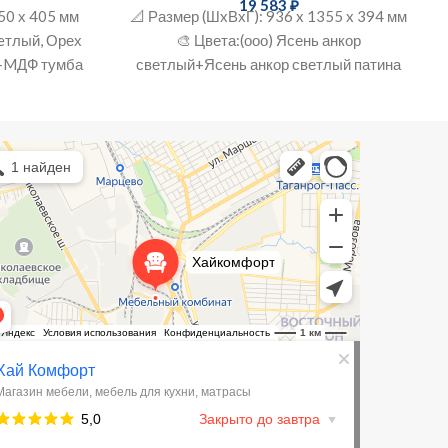
19 583
₽
50 х 405 мм
📐 Размер (ШxВхГ): 936 x 1355 x 394 мм
вeтлый, Орех
🎨 Цвета:(ооо) Ясень анкор
П+MДФ тумба
светлый+Ясень анкор светлый патина
🔨 Материал: ЛДСП
Комфорт
зин мебели в Таганроге
ль для кухни в Таганроге