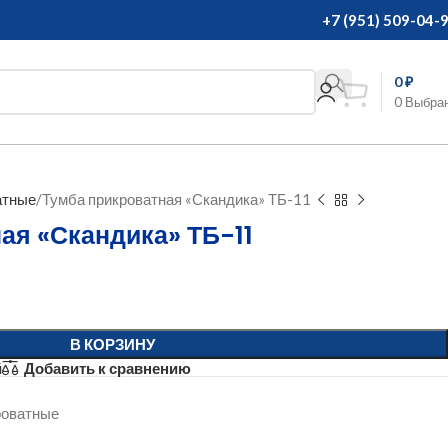
+7 (951) 509-04-
0
₽
0
Выбра
атные
Тумба прикроватная «Скандика» ТБ-11
ая «Скандика» ТБ-11
В КОРЗИНУ
й
Добавить к сравнению
роватные