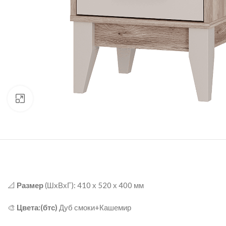
нажмите для увеличения
📐
Размер
(ШxВхГ): 410 х 520 х 400 мм
🎨
Цвета:(бтс)
Дуб смоки+Кашемир