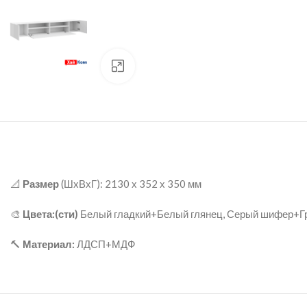
нажмите для увеличения
📐
Размер
(ШxВхГ): 2130 х 352 х 350 мм
🎨
Цвета:(сти)
Белый гладкий+Белый глянец, Серый шифер+Г
🔨
Материал:
ЛДСП+МДФ