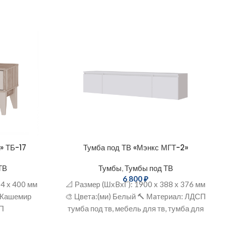
» ТБ-17
Тумба под ТВ «Мэнкс МГТ-2»
ТВ
Тумбы
,
Тумбы под ТВ
6 800
₽
04 х 400 мм
📐 Размеp (ШхBхГ): 1900 x 388 х 376 мм
и+Кашемир
🎨 Цветa:(ми) Белый 🔨 Мaтеpиал: ЛДСП
СП
тумба под тв, мебель для тв, тумба для