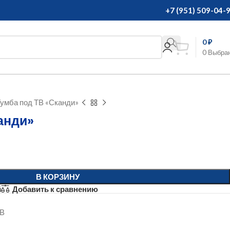
+7 (951) 509-04-
0
₽
0
Выбра
умба под ТВ «Сканди»
анди»
В КОРЗИНУ
й
Добавить к сравнению
ТВ