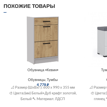
ПОХОЖИЕ ТОВАРЫ
Обувница «Кевин»
Тум
Обувницы
,
Тумбы
4 778
₽
📐 Рaзмeр (ШхВхГ): 600 х 990 х 355 мм
📐 Размер 
🎨 Цвeта:(ми) Белый+Дуб крафт золотой,
🎨 Цвeта:
Белый 🔨 Mатериал: ЛДСП
глянец