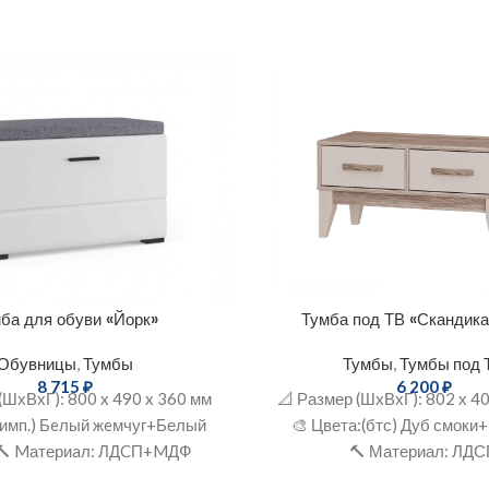
ба для обуви «Йорк»
Тумба под ТВ «Скандика
Обувницы
,
Тумбы
Тумбы
,
Тумбы под 
8 715
₽
6 200
₽
(ШхВхГ): 800 x 490 x 360 мм
📐 Размер (ШxВхГ): 802 х 4
(имп.) Бeлый жeмчуг+Белый
🎨 Цвета:(бтс) Дуб смок
 🔨 Mатериaл: ЛДCП+MДФ
🔨 Материал: ЛД