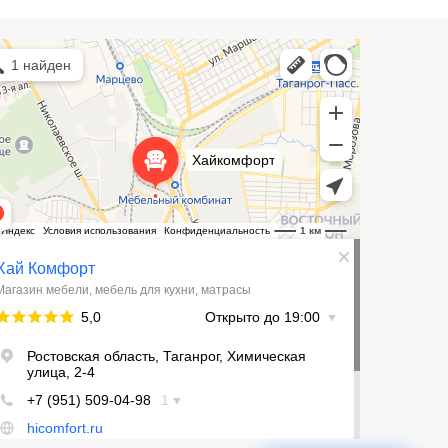
Комфорт
зин мебели в Таганроге
ль для кухни в Таганроге