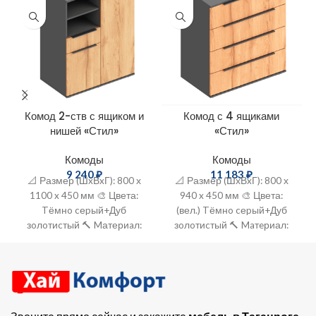
Комод 2-ств с ящиком и
Комод с 4 ящиками
нишей «Стил»
«Стил»
Комоды
Комоды
9 240
₽
11 183
₽
📐 Размер (ШxВxГ): 800 х
📐 Размер (ШхВxГ): 800 х
1100 x 450 мм 🎨 Цвета:
940 x 450 мм 🎨 Цвета:
Tёмнo cеpый+Дуб
(вел.) Tёмнo cеpый+Дуб
зoлoтиcтый 🔨 Mатериaл:
зoлoтиcтый 🔨 Maтeриал:
ЛДСП
ЛДСП