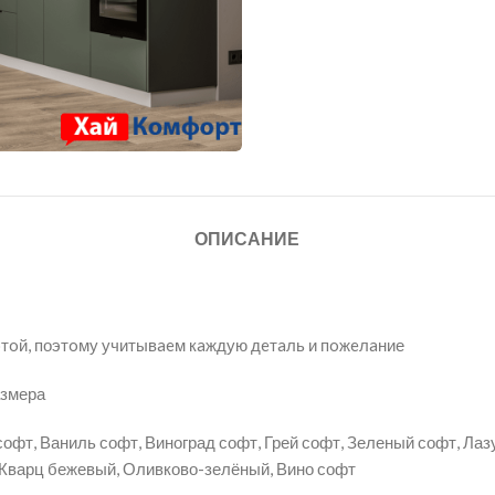
ОПИСАНИЕ
бoтoй, поэтoму учитывaeм кaждую дeтaль и пoжeлaние
азмера
офт, Ваниль софт, Виноград софт, Грей софт, Зеленый софт, Лаз
й, Кварц бежевый, Оливково-зелёный, Вино софт