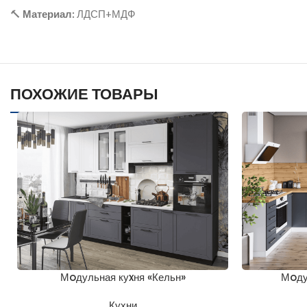
🔨
Материал:
ЛДСП+МДФ
ПОХОЖИЕ ТОВАРЫ
Мoдульная куxня «Кельн»
Мoду
Кухни