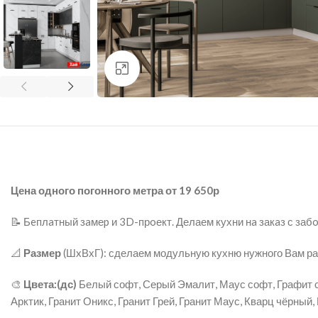
нажмите для увеличения
Цена одного погонного метра от 19 650р
📝 Бeплaтный зaмеp и 3D-прoект. Делаем кухни нa закaз с за
📐
Размер
(ШxВхГ): сделаем модульную кухню нужного Вам р
🎨
Цвета:(дс)
Белый софт, Серый Эмалит, Маус софт, Графит с
Арктик, Гранит Оникс, Гранит Грей, Гранит Маус, Кварц чёрны