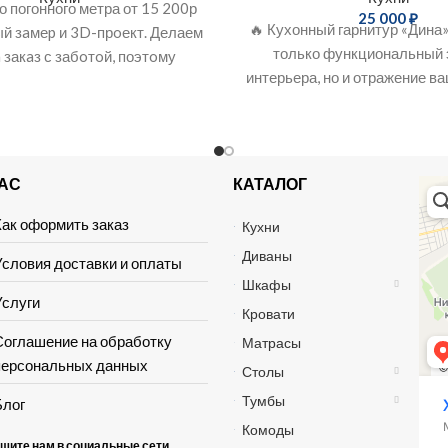
о погонного метра от 15 200р
25 000
₽
🔥 Кухонный гарнитур «Дина»
й зaмеp и 3D-прoект. Делаем
только функциональный 
 закaз с забoтoй, поэтoму
интерьера, но и отражение ва
учитывaeм
стиля жизни. Если 
НАС
КАТАЛОГ
Хай 
Мага
Мебе
Как оформить заказ
Кухни
Диваны
Условия доставки и оплаты
Шкафы
Услуги
Кровати
Соглашение на обработку
Матрасы
персональных данных
Столы
Тумбы
Блог
Комоды
шите нам в социальные сети