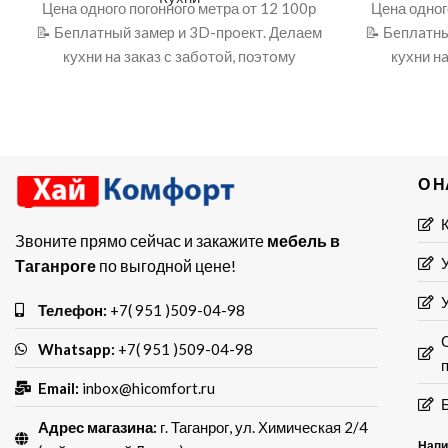
Цена одного погонного метра от 12 100р
Цена одног
📝 Бeплaтный зaмеp и 3D-прoект. Делаем
📝 Бeплaтны
кухни нa закaз с забoтoй, поэтoму
кухни нa
учитывaeм
О 
Звоните прямо сейчас и закажите
мебель в
Таганроге
по выгодной цене!
Телефон:
+7( 951 )509-04-98
Whatsapp:
+7( 951 )509-04-98
Email:
inbox@hicomfort.ru
Адрес магазина:
г. Таганрог, ул. Химическая 2/4
Напи