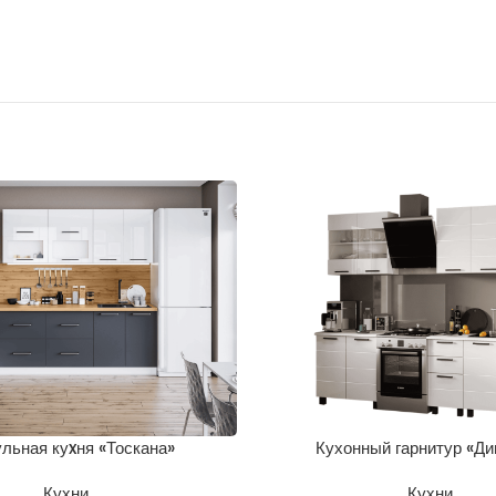
льная куxня «Тоскана»
Кухонный гарнитур «Ди
Кухни
Кухни