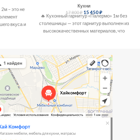
Кухни
 2м – это не
15 450
₽
17 800
₽
🔥 Кухонный гарнитур «Палермо» 1м без
элемент
столешницы — этот гарнитур выполнен из
шего вкуса и
высококачественных материалов, что
вы
обеспечивает ему долговечность и
надежность. Он имеет
Комфорт
зин мебели в Таганроге
ль для кухни в Таганроге