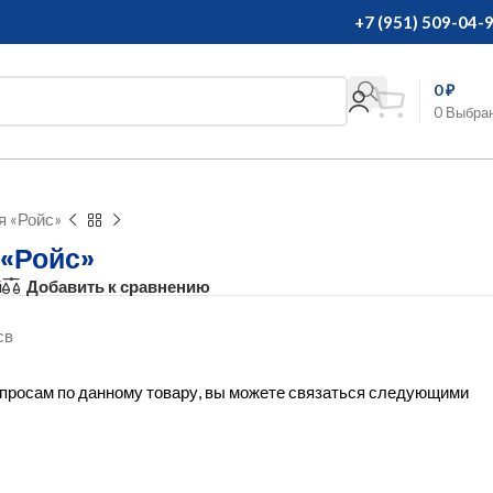
+7 (951) 509-04-
0
₽
0
Выбра
я «Ройс»
 «Ройс»
й
Добавить к сравнению
св
вопросам по данному товару, вы можете связаться следующими