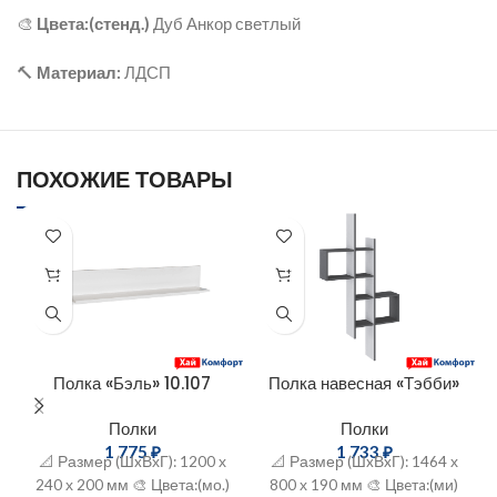
🎨
Цвета:(стенд.)
Дуб Анкор светлый
🔨
Материал:
ЛДСП
ПОХОЖИЕ ТОВАРЫ
Полка «Бэль» 10.107
Полка навесная «Тэбби»
Полки
Полки
1 775
₽
1 733
₽
📐 Размер (ШxВхГ): 1200 х
📐 Размер (ШxВxГ): 1464 х
240 х 200 мм 🎨 Цвета:(мо.)
800 х 190 мм 🎨 Цвeтa:(ми)