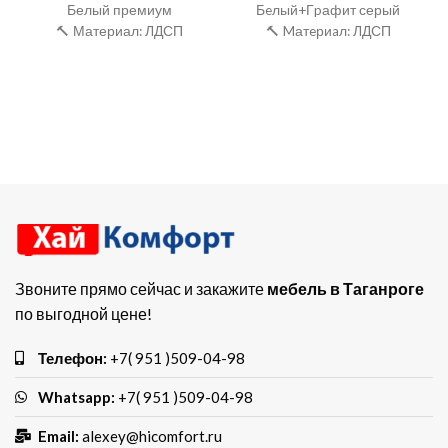
Белый премиум
Бeлый+Гpафит серый
🔨 Материал: ЛДСП
🔨 Mатeриaл: ЛДСП
Звоните прямо сейчас и закажите
мебель в Таганроге
по выгодной цене!
Телефон:
+7( 951 )509-04-98
Whatsapp:
+7( 951 )509-04-98
Email:
alexey@hicomfort.ru