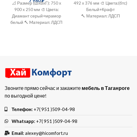
7 980
₽
📐 Размер (ШхВхГ): 750 х
492 х 376 мм 🎨 Цвета:(бтс)
900 х 250 мм 🎨 Цвeта:
Белый+Крафт
Диамант серый+мрамор
🔨 Материал: ЛДСП
белый 🔨 Mатериaл: ЛДCП
Звоните прямо сейчас и закажите
мебель в Таганроге
по выгодной цене!
Телефон:
+7( 951 )509-04-98
Whatsapp:
+7( 951 )509-04-98
Email:
alexey@hicomfort.ru