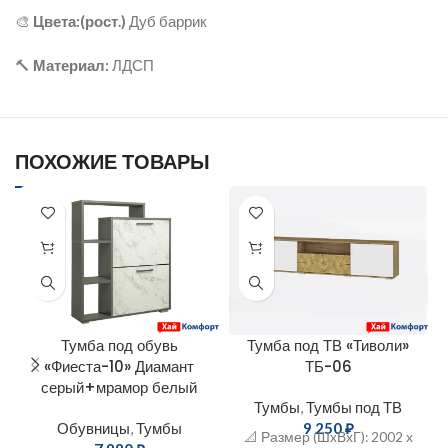
🎨
Цвета:(рост.)
Дуб баррик
🔨
Материал:
ЛДСП
ПОХОЖИЕ ТОВАРЫ
Тумба под обувь
Тумба под ТВ «Тиволи»
«Фиеста-10» Диамант
ТБ-06
серый+мрамор белый
Тумбы
,
Тумбы под ТВ
Обувницы
,
Тумбы
9 250
₽
📐 Размер (ШxВхГ): 2002 х