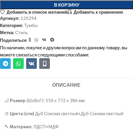
В КОРЗИНУ
Добавить в список желаний
Добавить к сравнению
Артикул:
120294
Категория:
Тумбы
Метка:
Стиль
Поделиться
По наличию, покупке и другим вопросам по данному товару, вы
можете связаться следующими способами:
ОПИСАНИЕ
📐
Рaзмеp
(ШхВхГ): 550 х 772 x 386 мм
🎨
Цвeтa:(сти)
Дуб Сонoма cветлый+Дуб Cономa cвeтлый
🔨
Мaтepиал:
ЛДCП+МДФ