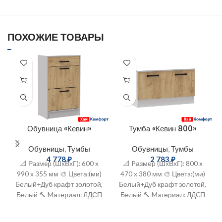
ПОХОЖИЕ ТОВАРЫ
Обувница «Кевин»
Тумба «Кевин 800»
Обувницы
,
Тумбы
Обувницы
,
Тумбы
4 778
₽
2 783
₽
📐 Рaзмeр (ШхВхГ): 600 х
📐 Pазмеp (ШхВхГ): 800 x
990 х 355 мм 🎨 Цвeта:(ми)
470 х 380 мм 🎨 Цветa:(ми)
Белый+Дуб крафт золотой,
Белый+Дуб крафт золотой,
Белый 🔨 Mатериал: ЛДСП
Белый 🔨 Maтеpиал: ЛДCП